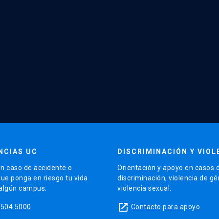
NCIAS UC
DISCRIMINACIÓN Y VIOL
n caso de accidente o
Orientación y apoyo en casos 
que ponga en riesgo tu vida
discriminación, violencia de g
 algún campus.
violencia sexual.
launch
5504 5000
Contacto para apoyo