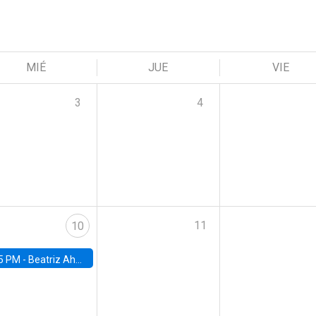
MIÉ
JUE
VIE
3
4
11
10
5 PM -
Beatriz Ahumada, PhD candidate, Universidad de Pittsburgh