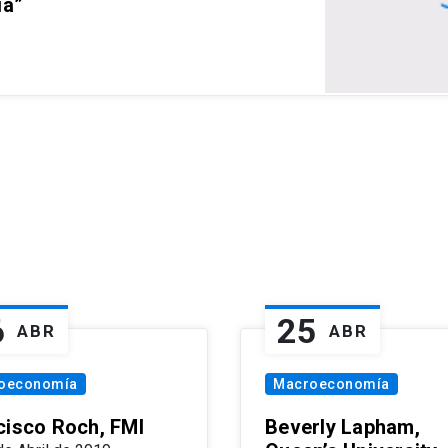
ia”
6
25
ABR
ABR
oeconomía
Macroeconomía
cisco Roch, FMI
Beverly Lapham,