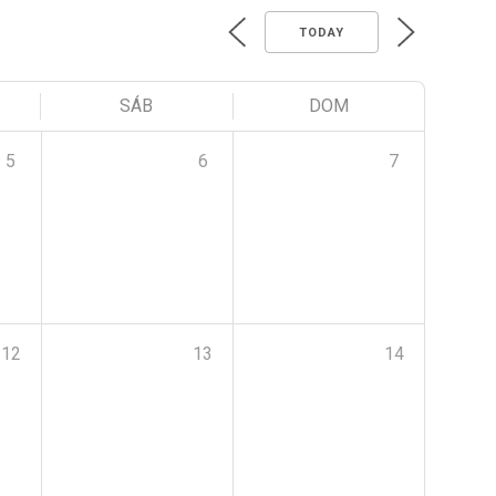
TODAY
SÁB
DOM
5
6
7
12
13
14