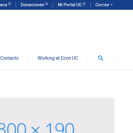
teca
Donaciones
Mi Portal UC
Correo
arrow_drop_down
search
Contacto
Working at Econ UC