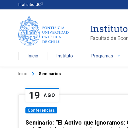
Ir al sitio UC
Institut
Facultad de Eco
Inicio
Instituto
Programas
arrow_drop_down
keyboard_arrow_right
Inicio
Seminarios
19
AGO
Conferencias
Seminario: “El Activo que Ignoramos: