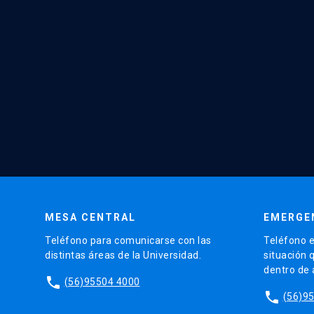
MESA CENTRAL
EMERGE
Teléfono para comunicarse con las
Teléfono e
distintas áreas de la Universidad.
situación 
dentro de
phone
(56)95504 4000
phone
(56)9