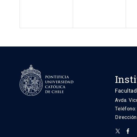
Inst
Facultad
Avda. Vic
Teléfono
Direcció