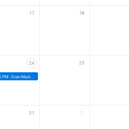
17
18
25
24
5 PM -
Evan Munro, Neyman Visiting Assistant Professor in the Department of Statistics at UC Berkeley
31
1