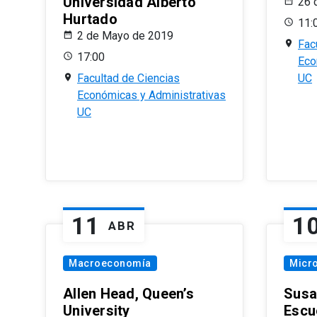
Universidad Alberto
26 
Hurtado
11:
2 de Mayo de 2019
Fac
17:00
Eco
Facultad de Ciencias
UC
Económicas y Administrativas
UC
11
1
ABR
Macroeconomía
Micr
Allen Head, Queen’s
Susa
University
Escu