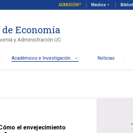
ADMISIÓN
Medios
arrow_drop_down
Biblio
o de Economía
nomía y Administración UC
Académicos e Investigación
Noticias
arrow_drop_down
 Cómo el envejecimiento