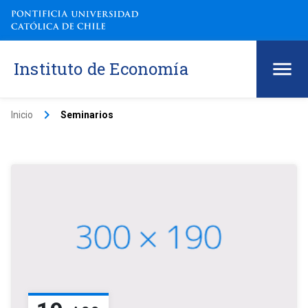
Instituto de Economía
keyboard_arrow_right
Inicio
Seminarios