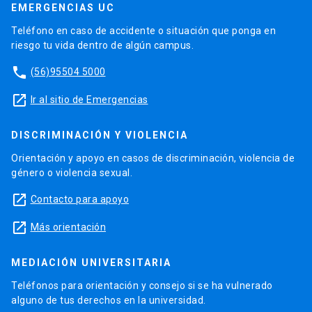
EMERGENCIAS UC
Teléfono en caso de accidente o situación que ponga en
riesgo tu vida dentro de algún campus.
phone
(56)95504 5000
launch
Ir al sitio de Emergencias
DISCRIMINACIÓN Y VIOLENCIA
Orientación y apoyo en casos de discriminación, violencia de
género o violencia sexual.
launch
Contacto para apoyo
launch
Más orientación
MEDIACIÓN UNIVERSITARIA
Teléfonos para orientación y consejo si se ha vulnerado
alguno de tus derechos en la universidad.