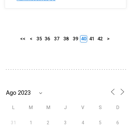
<<
<
35
36
37
38
39
40
41
42
>
L
M
M
J
V
S
D
31
1
2
3
4
5
6