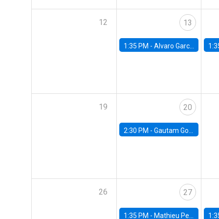
12
13
1:35 PM -
Alvaro Garcia-Marin, Universidad de Los Andes
1:3
19
20
2:30 PM -
Gautam Gowrisankaran, Columbia University
26
27
1:35 PM -
Mathieu Pedemonte, IDB
1:3