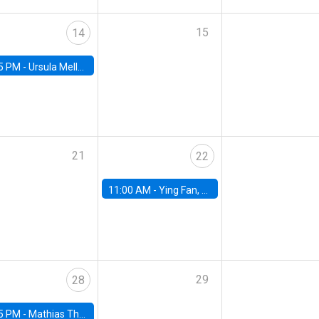
15
14
5 PM -
Ursula Mello, Insper - Institute of Education and Research
21
22
11:00 AM -
Ying Fan, University of Michigan
29
28
5 PM -
Mathias Thoenig, University of Lausanne