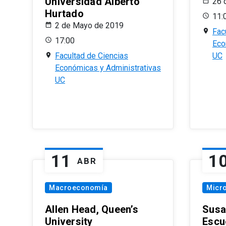
Universidad Alberto
26 
Hurtado
11:
2 de Mayo de 2019
Fac
17:00
Eco
Facultad de Ciencias
UC
Económicas y Administrativas
UC
11
1
ABR
Macroeconomía
Micr
Allen Head, Queen’s
Susa
University
Escu