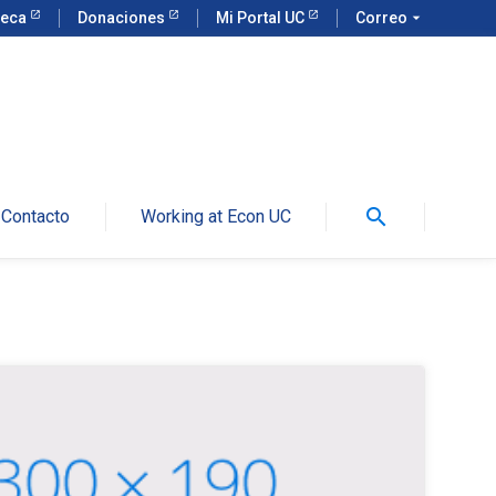
teca
Donaciones
Mi Portal UC
Correo
arrow_drop_down
search
Contacto
Working at Econ UC