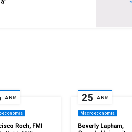
ia”
6
25
ABR
ABR
oeconomía
Macroeconomía
cisco Roch, FMI
Beverly Lapham,