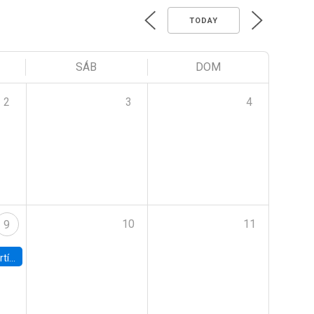
TODAY
SÁB
DOM
2
3
4
10
11
9
onomía UC