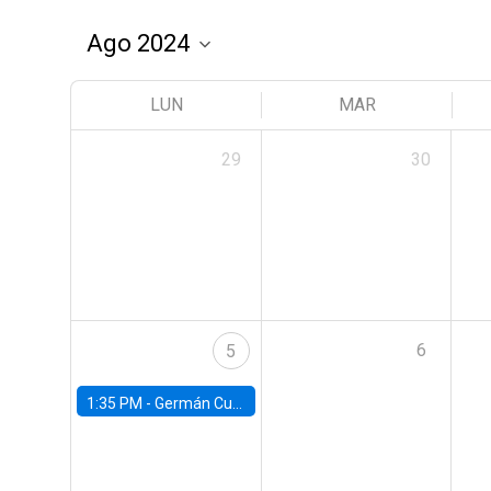
LUN
MAR
29
30
6
5
1:35 PM -
Germán Cubas, University of Houston