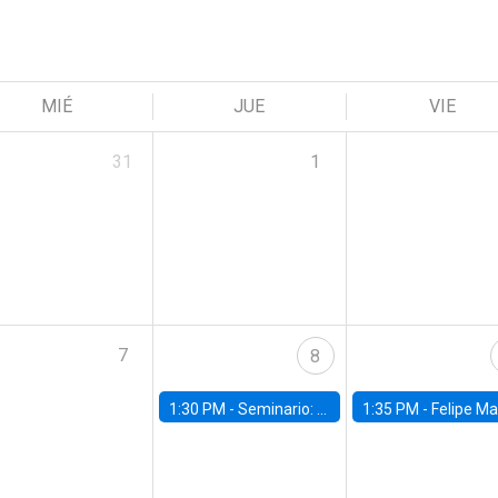
MIÉ
JUE
VIE
31
1
7
8
1:30 PM -
Seminario: “Recuperando la humanidad para progresar en la era de la IA»
1:35 PM -
Felipe Martínez, alumno Doctorado en Ec