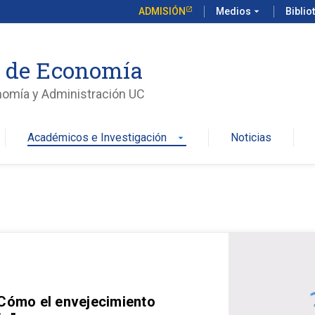
ADMISIÓN
Medios
arrow_drop_down
Biblio
o de Economía
nomía y Administración UC
Académicos e Investigación
Noticias
arrow_drop_down
 Cómo el envejecimiento