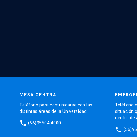
MESA CENTRAL
EMERGE
Teléfono para comunicarse con las
Teléfono e
distintas áreas de la Universidad.
situación 
dentro de
phone
(56)95504 4000
phone
(56)9