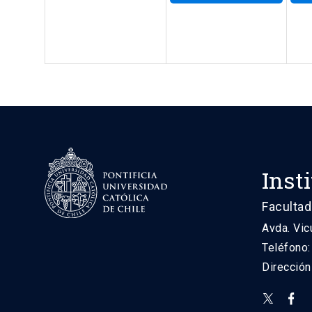
Inst
Facultad
Avda. Vic
Teléfono
Direcció