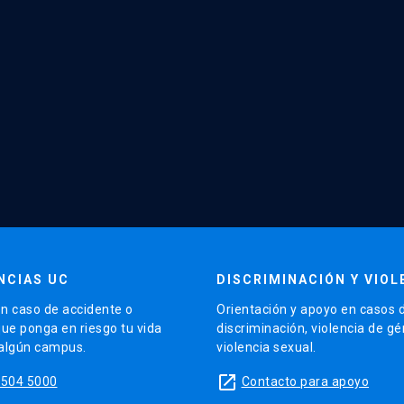
NCIAS UC
DISCRIMINACIÓN Y VIOL
n caso de accidente o
Orientación y apoyo en casos 
que ponga en riesgo tu vida
discriminación, violencia de g
 algún campus.
violencia sexual.
launch
5504 5000
Contacto para apoyo