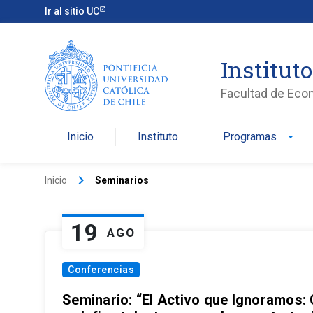
Ir al sitio UC
Institut
Facultad de Eco
Inicio
Instituto
Programas
arrow_drop_down
keyboard_arrow_right
Inicio
Seminarios
19
AGO
Conferencias
Seminario: “El Activo que Ignoramos: