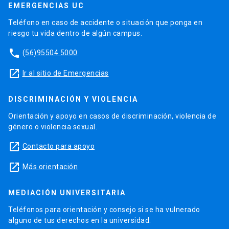
EMERGENCIAS UC
Teléfono en caso de accidente o situación que ponga en
riesgo tu vida dentro de algún campus.
phone
(56)95504 5000
launch
Ir al sitio de Emergencias
DISCRIMINACIÓN Y VIOLENCIA
Orientación y apoyo en casos de discriminación, violencia de
género o violencia sexual.
launch
Contacto para apoyo
launch
Más orientación
MEDIACIÓN UNIVERSITARIA
Teléfonos para orientación y consejo si se ha vulnerado
alguno de tus derechos en la universidad.