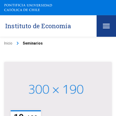
Instituto de Economía
keyboard_arrow_right
Inicio
Seminarios