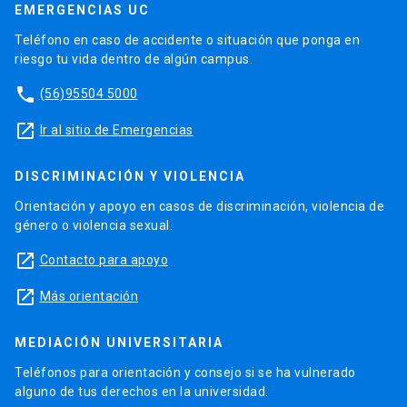
EMERGENCIAS UC
Teléfono en caso de accidente o situación que ponga en
riesgo tu vida dentro de algún campus.
phone
(56)95504 5000
launch
Ir al sitio de Emergencias
DISCRIMINACIÓN Y VIOLENCIA
Orientación y apoyo en casos de discriminación, violencia de
género o violencia sexual.
launch
Contacto para apoyo
launch
Más orientación
MEDIACIÓN UNIVERSITARIA
Teléfonos para orientación y consejo si se ha vulnerado
alguno de tus derechos en la universidad.