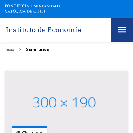
Instituto de Economía
keyboard_arrow_right
Inicio
Seminarios