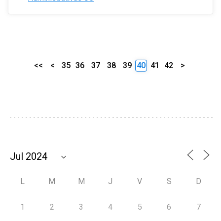
<<
<
35
36
37
38
39
40
41
42
>
L
M
M
J
V
S
D
1
2
3
4
5
6
7