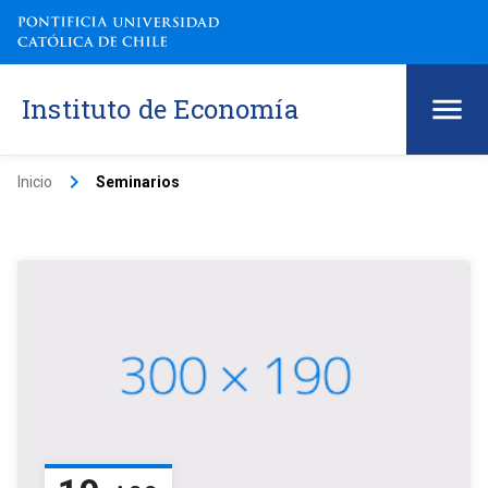
Instituto de Economía
keyboard_arrow_right
Inicio
Seminarios