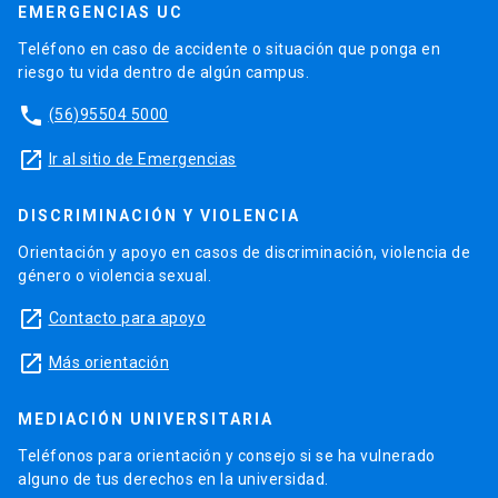
EMERGENCIAS UC
Teléfono en caso de accidente o situación que ponga en
riesgo tu vida dentro de algún campus.
phone
(56)95504 5000
launch
Ir al sitio de Emergencias
DISCRIMINACIÓN Y VIOLENCIA
Orientación y apoyo en casos de discriminación, violencia de
género o violencia sexual.
launch
Contacto para apoyo
launch
Más orientación
MEDIACIÓN UNIVERSITARIA
Teléfonos para orientación y consejo si se ha vulnerado
alguno de tus derechos en la universidad.