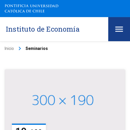
Instituto de Economía
keyboard_arrow_right
Inicio
Seminarios