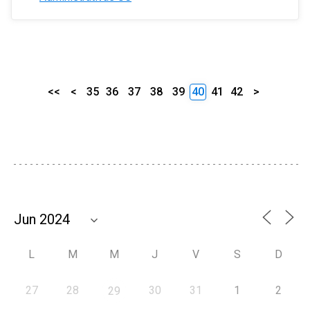
<<
<
35
36
37
38
39
40
41
42
>
L
M
M
J
V
S
D
27
28
30
31
1
2
29