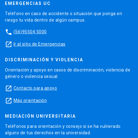
EMERGENCIAS UC
Teléfono en caso de accidente o situación que ponga en
riesgo tu vida dentro de algún campus.
phone
(56)95504 5000
launch
Ir al sitio de Emergencias
DISCRIMINACIÓN Y VIOLENCIA
Orientación y apoyo en casos de discriminación, violencia de
género o violencia sexual.
launch
Contacto para apoyo
launch
Más orientación
MEDIACIÓN UNIVERSITARIA
Teléfonos para orientación y consejo si se ha vulnerado
alguno de tus derechos en la universidad.