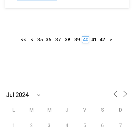
<<
<
35
36
37
38
39
40
41
42
>
L
M
M
J
V
S
D
1
2
3
4
5
6
7