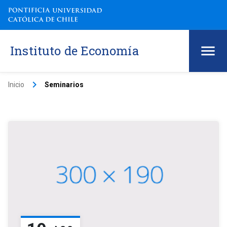
Instituto de Economía
keyboard_arrow_right
Inicio
Seminarios