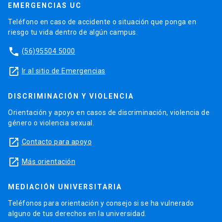
EMERGENCIAS UC
Teléfono en caso de accidente o situación que ponga en
riesgo tu vida dentro de algún campus.
phone
(56)95504 5000
launch
Ir al sitio de Emergencias
DISCRIMINACIÓN Y VIOLENCIA
Orientación y apoyo en casos de discriminación, violencia de
género o violencia sexual.
launch
Contacto para apoyo
launch
Más orientación
MEDIACIÓN UNIVERSITARIA
Teléfonos para orientación y consejo si se ha vulnerado
alguno de tus derechos en la universidad.