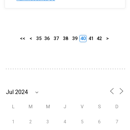
<<
<
35
36
37
38
39
40
41
42
>
L
M
M
J
V
S
D
1
2
3
4
5
6
7