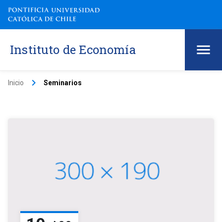
Instituto de Economía
keyboard_arrow_right
Inicio
Seminarios