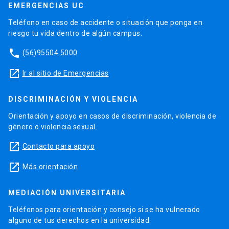
EMERGENCIAS UC
Teléfono en caso de accidente o situación que ponga en
riesgo tu vida dentro de algún campus.
phone
(56)95504 5000
launch
Ir al sitio de Emergencias
DISCRIMINACIÓN Y VIOLENCIA
Orientación y apoyo en casos de discriminación, violencia de
género o violencia sexual.
launch
Contacto para apoyo
launch
Más orientación
MEDIACIÓN UNIVERSITARIA
Teléfonos para orientación y consejo si se ha vulnerado
alguno de tus derechos en la universidad.