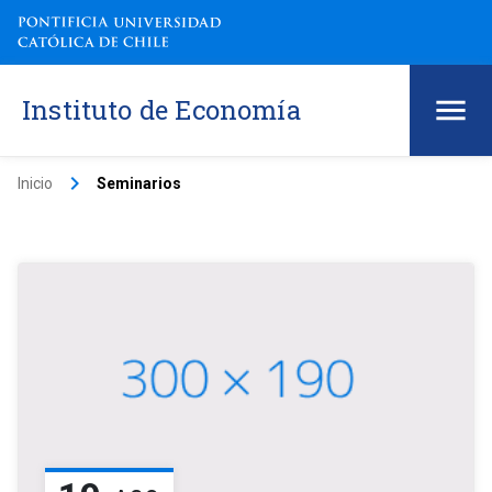
Instituto de Economía
keyboard_arrow_right
Inicio
Seminarios