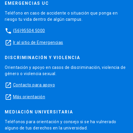
EMERGENCIAS UC
Teléfono en caso de accidente o situación que ponga en
riesgo tu vida dentro de algún campus.
phone
(56)95504 5000
launch
Ir al sitio de Emergencias
DISCRIMINACIÓN Y VIOLENCIA
Orientación y apoyo en casos de discriminación, violencia de
género o violencia sexual.
launch
Contacto para apoyo
launch
Más orientación
MEDIACIÓN UNIVERSITARIA
Teléfonos para orientación y consejo si se ha vulnerado
alguno de tus derechos en la universidad.