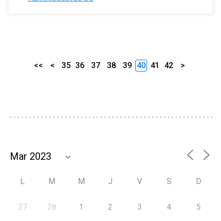
<<
<
35
36
37
38
39
40
41
42
>
L
M
M
J
V
S
D
27
28
1
2
3
4
5