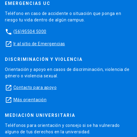
EMERGENCIAS UC
Teléfono en caso de accidente o situación que ponga en
riesgo tu vida dentro de algún campus.
phone
(56)95504 5000
launch
Ir al sitio de Emergencias
DISCRIMINACIÓN Y VIOLENCIA
Orientación y apoyo en casos de discriminación, violencia de
género o violencia sexual.
launch
Contacto para apoyo
launch
Más orientación
MEDIACIÓN UNIVERSITARIA
Teléfonos para orientación y consejo si se ha vulnerado
alguno de tus derechos en la universidad.