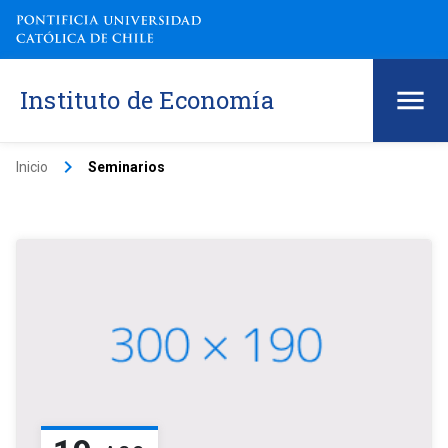
Instituto de Economía
keyboard_arrow_right
Inicio
Seminarios