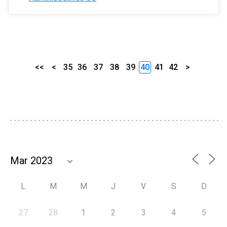
<<
<
35
36
37
38
39
40
41
42
>
L
M
M
J
V
S
D
27
28
1
2
3
4
5