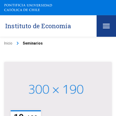
Instituto de Economía
keyboard_arrow_right
Inicio
Seminarios