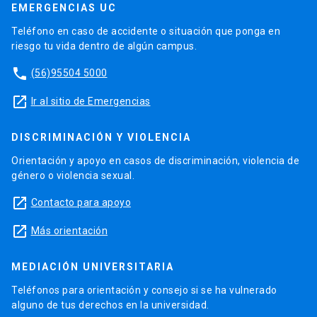
EMERGENCIAS UC
Teléfono en caso de accidente o situación que ponga en
riesgo tu vida dentro de algún campus.
phone
(56)95504 5000
launch
Ir al sitio de Emergencias
DISCRIMINACIÓN Y VIOLENCIA
Orientación y apoyo en casos de discriminación, violencia de
género o violencia sexual.
launch
Contacto para apoyo
launch
Más orientación
MEDIACIÓN UNIVERSITARIA
Teléfonos para orientación y consejo si se ha vulnerado
alguno de tus derechos en la universidad.