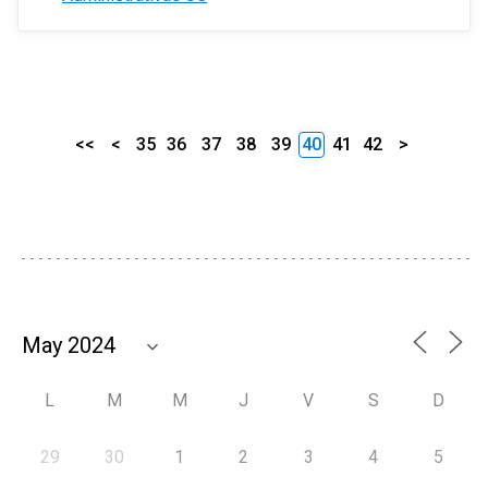
<<
<
35
36
37
38
39
40
41
42
>
L
M
M
J
V
S
D
29
30
1
2
3
4
5