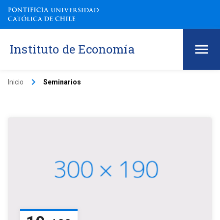
Instituto de Economía
keyboard_arrow_right
Inicio
Seminarios