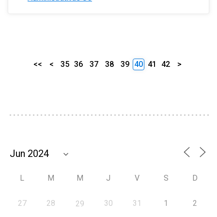
<<
<
35
36
37
38
39
40
41
42
>
L
M
M
J
V
S
D
27
28
30
31
1
2
29