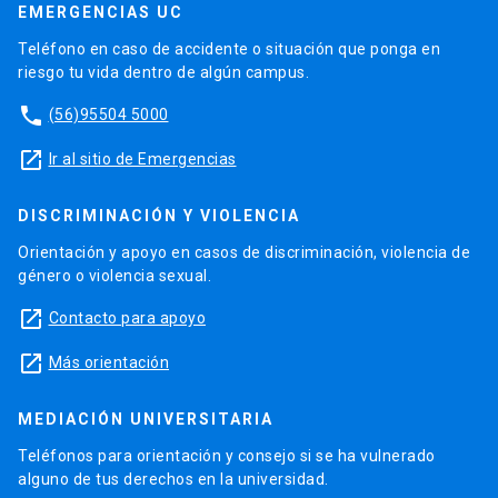
EMERGENCIAS UC
Teléfono en caso de accidente o situación que ponga en
riesgo tu vida dentro de algún campus.
phone
(56)95504 5000
launch
Ir al sitio de Emergencias
DISCRIMINACIÓN Y VIOLENCIA
Orientación y apoyo en casos de discriminación, violencia de
género o violencia sexual.
launch
Contacto para apoyo
launch
Más orientación
MEDIACIÓN UNIVERSITARIA
Teléfonos para orientación y consejo si se ha vulnerado
alguno de tus derechos en la universidad.