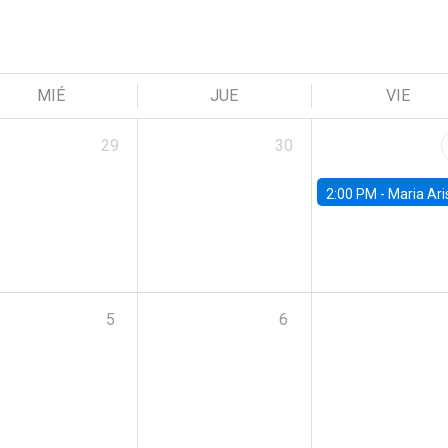
MIÉ
JUE
VIE
29
30
2:00 PM -
Maria Aristizabal-Ramirez, FED
5
6