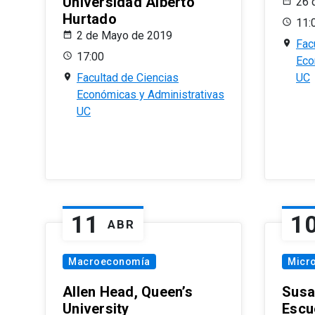
Universidad Alberto
26 
Hurtado
11:
2 de Mayo de 2019
Fac
17:00
Eco
Facultad de Ciencias
UC
Económicas y Administrativas
UC
11
1
ABR
Macroeconomía
Micr
Allen Head, Queen’s
Susa
University
Escu