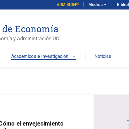
ADMISIÓN
Medios
arrow_drop_down
Biblio
o de Economía
nomía y Administración UC
Académicos e Investigación
Noticias
arrow_drop_down
 Cómo el envejecimiento