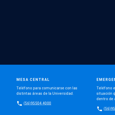
MESA CENTRAL
EMERGE
Teléfono para comunicarse con las
Teléfono e
distintas áreas de la Universidad.
situación 
dentro de
phone
(56)95504 4000
phone
(56)9