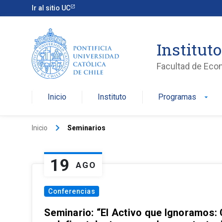
Ir al sitio UC
Institut
Facultad de Eco
Inicio
Instituto
Programas
arrow_drop_down
keyboard_arrow_right
Inicio
Seminarios
19
AGO
Conferencias
Seminario: “El Activo que Ignoramos: