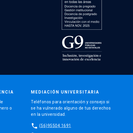
ENCIA
MEDIACIÓN UNIVERSITARIA
de
Teléfonos para orientación y consejo si
énero o
se ha vulnerado alguno de tus derechos
en la universidad.
phone
(56)95504 1691