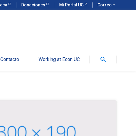
teca
Donaciones
Mi Portal UC
Correo
arrow_drop_down
search
Contacto
Working at Econ UC