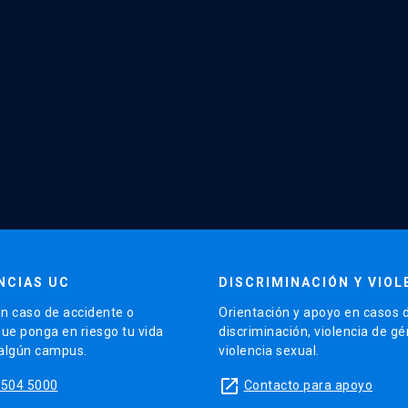
NCIAS UC
DISCRIMINACIÓN Y VIOL
n caso de accidente o
Orientación y apoyo en casos 
que ponga en riesgo tu vida
discriminación, violencia de g
 algún campus.
violencia sexual.
launch
5504 5000
Contacto para apoyo