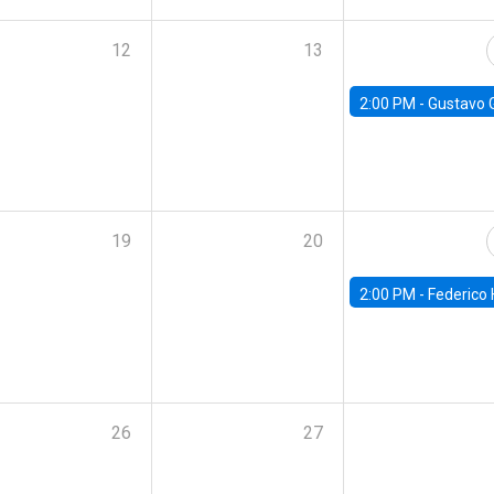
12
13
2:00 PM -
Gustavo González - Banco Central d
19
20
2:00 PM -
Federico Huneeus - Banco Central de C
26
27