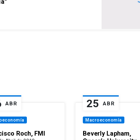
ia”
6
25
ABR
ABR
oeconomía
Macroeconomía
cisco Roch, FMI
Beverly Lapham,