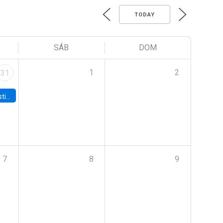
TODAY
SÁB
DOM
1
2
31
 Board
7
8
9