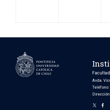
Inst
Facultad
Avda. Vic
Teléfono
Direcció