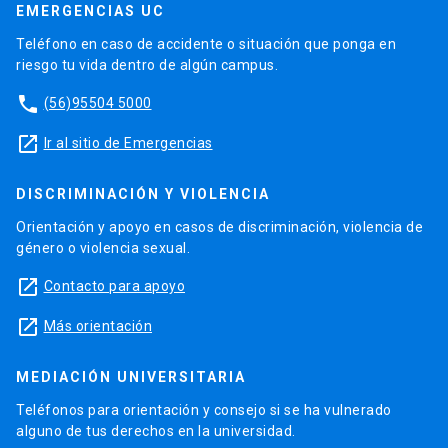
EMERGENCIAS UC
Teléfono en caso de accidente o situación que ponga en
riesgo tu vida dentro de algún campus.
phone
(56)95504 5000
launch
Ir al sitio de Emergencias
DISCRIMINACIÓN Y VIOLENCIA
Orientación y apoyo en casos de discriminación, violencia de
género o violencia sexual.
launch
Contacto para apoyo
launch
Más orientación
MEDIACIÓN UNIVERSITARIA
Teléfonos para orientación y consejo si se ha vulnerado
alguno de tus derechos en la universidad.