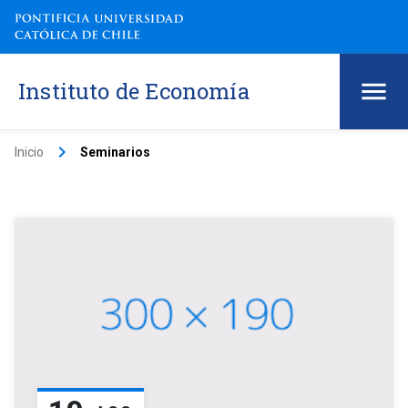
Instituto de Economía
keyboard_arrow_right
Inicio
Seminarios