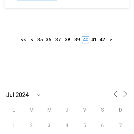
<<
<
35
36
37
38
39
40
41
42
>
L
M
M
J
V
S
D
1
2
3
4
5
6
7