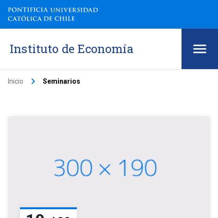
Instituto de Economía
keyboard_arrow_right
Inicio
Seminarios