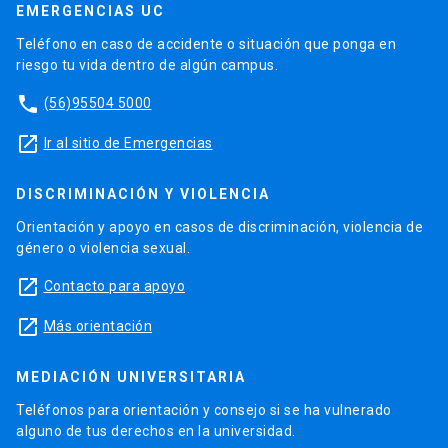
EMERGENCIAS UC
Teléfono en caso de accidente o situación que ponga en
riesgo tu vida dentro de algún campus.
phone
(56)95504 5000
launch
Ir al sitio de Emergencias
DISCRIMINACIÓN Y VIOLENCIA
Orientación y apoyo en casos de discriminación, violencia de
género o violencia sexual.
launch
Contacto para apoyo
launch
Más orientación
MEDIACIÓN UNIVERSITARIA
Teléfonos para orientación y consejo si se ha vulnerado
alguno de tus derechos en la universidad.