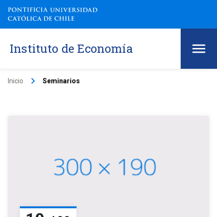
Instituto de Economía
keyboard_arrow_right
Inicio
Seminarios