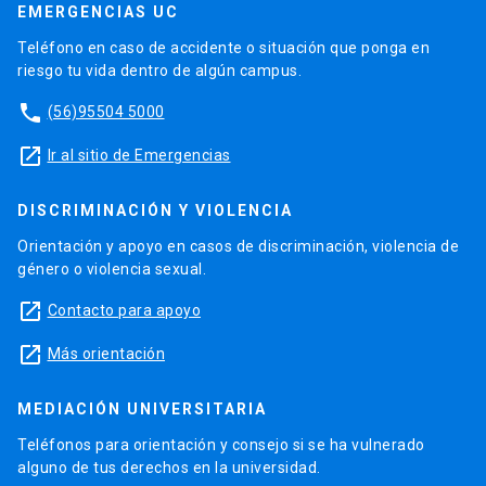
EMERGENCIAS UC
Teléfono en caso de accidente o situación que ponga en
riesgo tu vida dentro de algún campus.
phone
(56)95504 5000
launch
Ir al sitio de Emergencias
DISCRIMINACIÓN Y VIOLENCIA
Orientación y apoyo en casos de discriminación, violencia de
género o violencia sexual.
launch
Contacto para apoyo
launch
Más orientación
MEDIACIÓN UNIVERSITARIA
Teléfonos para orientación y consejo si se ha vulnerado
alguno de tus derechos en la universidad.