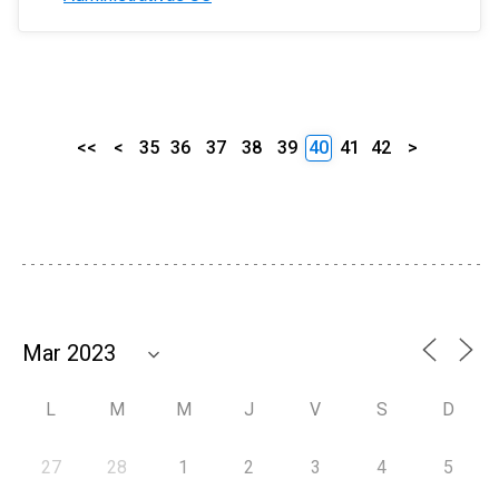
<<
<
35
36
37
38
39
40
41
42
>
L
M
M
J
V
S
D
27
28
1
2
3
4
5