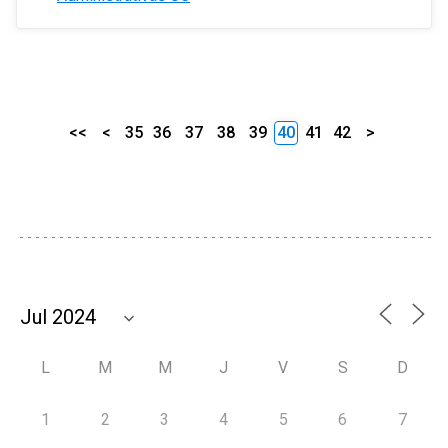
<<
<
35
36
37
38
39
40
41
42
>
L
M
M
J
V
S
D
1
2
3
4
5
6
7