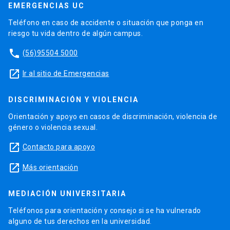
EMERGENCIAS UC
Teléfono en caso de accidente o situación que ponga en
riesgo tu vida dentro de algún campus.
phone
(56)95504 5000
launch
Ir al sitio de Emergencias
DISCRIMINACIÓN Y VIOLENCIA
Orientación y apoyo en casos de discriminación, violencia de
género o violencia sexual.
launch
Contacto para apoyo
launch
Más orientación
MEDIACIÓN UNIVERSITARIA
Teléfonos para orientación y consejo si se ha vulnerado
alguno de tus derechos en la universidad.