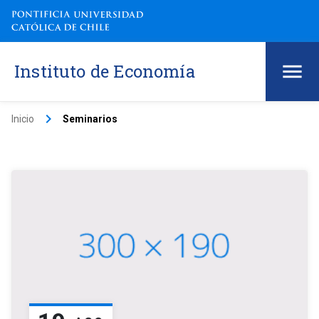
Instituto de Economía
keyboard_arrow_right
Inicio
Seminarios