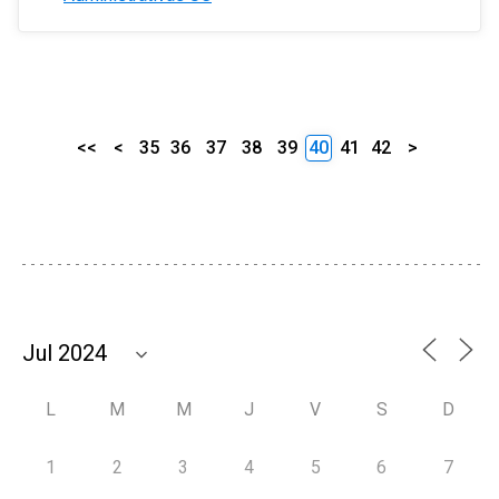
<<
<
35
36
37
38
39
40
41
42
>
L
M
M
J
V
S
D
1
2
3
4
5
6
7