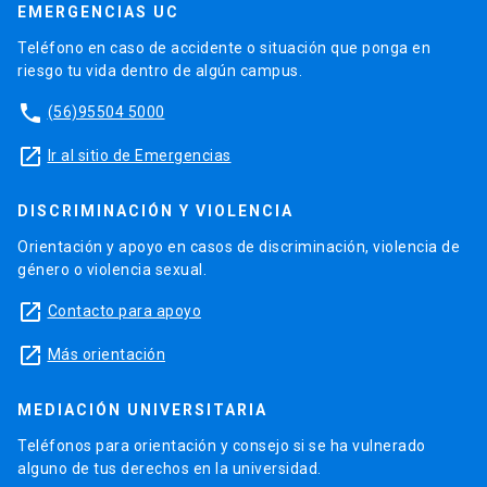
EMERGENCIAS UC
Teléfono en caso de accidente o situación que ponga en
riesgo tu vida dentro de algún campus.
phone
(56)95504 5000
launch
Ir al sitio de Emergencias
DISCRIMINACIÓN Y VIOLENCIA
Orientación y apoyo en casos de discriminación, violencia de
género o violencia sexual.
launch
Contacto para apoyo
launch
Más orientación
MEDIACIÓN UNIVERSITARIA
Teléfonos para orientación y consejo si se ha vulnerado
alguno de tus derechos en la universidad.