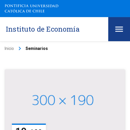
Instituto de Economía
keyboard_arrow_right
Inicio
Seminarios