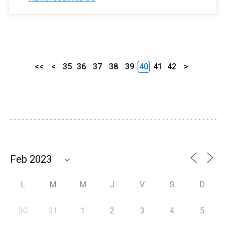
<<
<
35
36
37
38
39
40
41
42
>
L
M
M
J
V
S
D
30
31
1
2
3
4
5