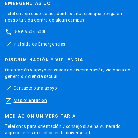
EMERGENCIAS UC
Teléfono en caso de accidente o situación que ponga en
riesgo tu vida dentro de algún campus.
phone
(56)95504 5000
launch
Ir al sitio de Emergencias
DISCRIMINACIÓN Y VIOLENCIA
Orientación y apoyo en casos de discriminación, violencia de
género o violencia sexual.
launch
Contacto para apoyo
launch
Más orientación
MEDIACIÓN UNIVERSITARIA
Teléfonos para orientación y consejo si se ha vulnerado
alguno de tus derechos en la universidad.