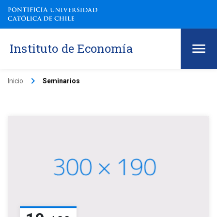
Instituto de Economía
keyboard_arrow_right
Inicio
Seminarios