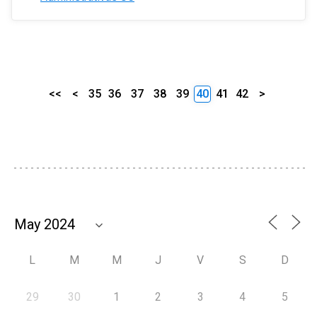
<<
<
35
36
37
38
39
40
41
42
>
L
M
M
J
V
S
D
29
30
1
2
3
4
5