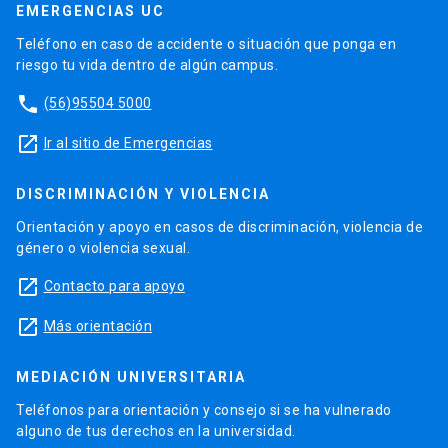
EMERGENCIAS UC
Teléfono en caso de accidente o situación que ponga en
riesgo tu vida dentro de algún campus.
phone
(56)95504 5000
launch
Ir al sitio de Emergencias
DISCRIMINACIÓN Y VIOLENCIA
Orientación y apoyo en casos de discriminación, violencia de
género o violencia sexual.
launch
Contacto para apoyo
launch
Más orientación
MEDIACIÓN UNIVERSITARIA
Teléfonos para orientación y consejo si se ha vulnerado
alguno de tus derechos en la universidad.