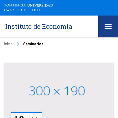
Instituto de Economía
keyboard_arrow_right
Inicio
Seminarios