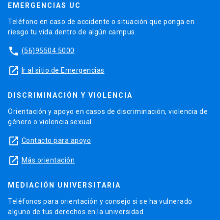
EMERGENCIAS UC
Teléfono en caso de accidente o situación que ponga en
riesgo tu vida dentro de algún campus.
phone
(56)95504 5000
launch
Ir al sitio de Emergencias
DISCRIMINACIÓN Y VIOLENCIA
Orientación y apoyo en casos de discriminación, violencia de
género o violencia sexual.
launch
Contacto para apoyo
launch
Más orientación
MEDIACIÓN UNIVERSITARIA
Teléfonos para orientación y consejo si se ha vulnerado
alguno de tus derechos en la universidad.