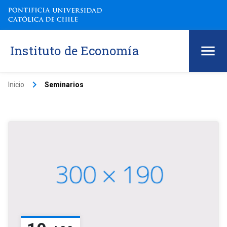
Instituto de Economía
keyboard_arrow_right
Inicio
Seminarios