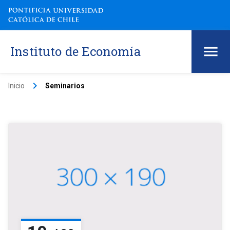
Instituto de Economía
keyboard_arrow_right
Inicio
Seminarios