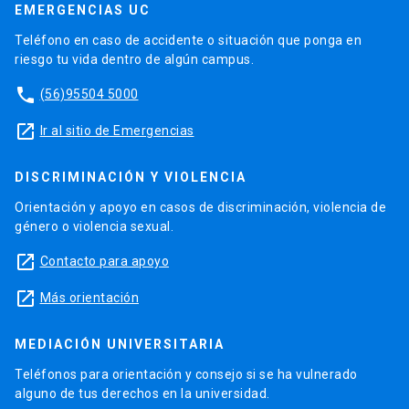
EMERGENCIAS UC
Teléfono en caso de accidente o situación que ponga en
riesgo tu vida dentro de algún campus.
phone
(56)95504 5000
launch
Ir al sitio de Emergencias
DISCRIMINACIÓN Y VIOLENCIA
Orientación y apoyo en casos de discriminación, violencia de
género o violencia sexual.
launch
Contacto para apoyo
launch
Más orientación
MEDIACIÓN UNIVERSITARIA
Teléfonos para orientación y consejo si se ha vulnerado
alguno de tus derechos en la universidad.