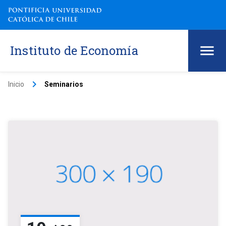
Instituto de Economía
keyboard_arrow_right
Inicio
Seminarios