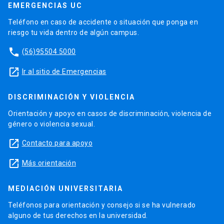
EMERGENCIAS UC
Teléfono en caso de accidente o situación que ponga en
riesgo tu vida dentro de algún campus.
phone
(56)95504 5000
launch
Ir al sitio de Emergencias
DISCRIMINACIÓN Y VIOLENCIA
Orientación y apoyo en casos de discriminación, violencia de
género o violencia sexual.
launch
Contacto para apoyo
launch
Más orientación
MEDIACIÓN UNIVERSITARIA
Teléfonos para orientación y consejo si se ha vulnerado
alguno de tus derechos en la universidad.