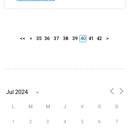
<<
<
35
36
37
38
39
40
41
42
>
L
M
M
J
V
S
D
1
2
3
4
5
6
7