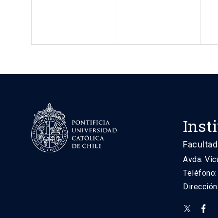
Inst
Facultad
Avda. Vic
Teléfono
Direcció