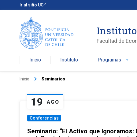
Ir al sitio UC
Institut
Facultad de Eco
Inicio
Instituto
Programas
arrow_drop_down
keyboard_arrow_right
Inicio
Seminarios
19
AGO
Conferencias
Seminario: “El Activo que Ignoramos: