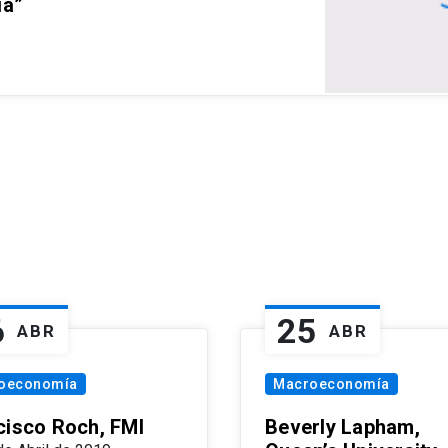
ia”
6
25
ABR
ABR
oeconomía
Macroeconomía
cisco Roch, FMI
Beverly Lapham,