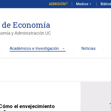
ADMISIÓN
Medios
arrow_drop_down
Biblio
o de Economía
nomía y Administración UC
Académicos e Investigación
Noticias
arrow_drop_down
 Cómo el envejecimiento