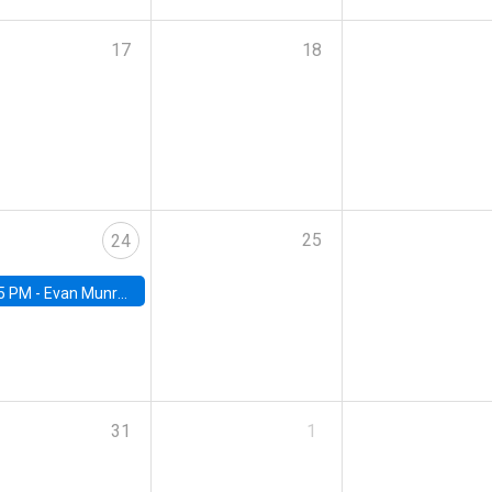
17
18
25
24
5 PM -
Evan Munro, Neyman Visiting Assistant Professor in the Department of Statistics at UC Berkeley
31
1