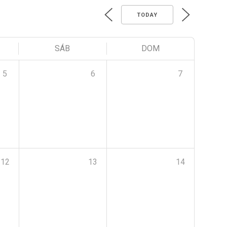
TODAY
SÁB
DOM
5
6
7
12
13
14