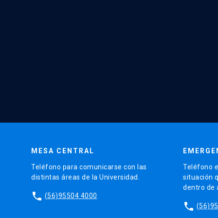
MESA CENTRAL
EMERGE
Teléfono para comunicarse con las
Teléfono e
distintas áreas de la Universidad.
situación 
dentro de
phone
(56)95504 4000
phone
(56)9