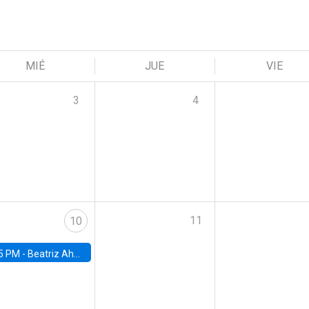
MIÉ
JUE
VIE
3
4
11
10
5 PM -
Beatriz Ahumada, PhD candidate, Universidad de Pittsburgh