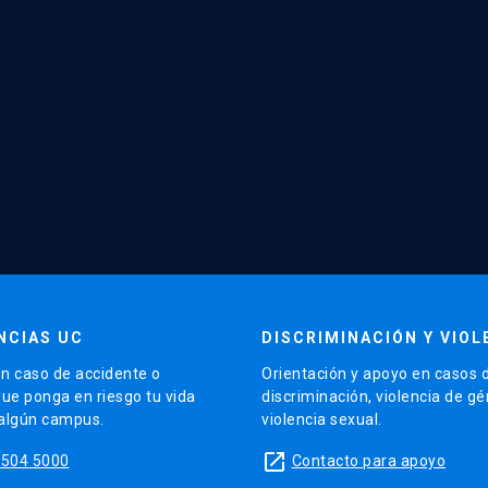
NCIAS UC
DISCRIMINACIÓN Y VIOL
n caso de accidente o
Orientación y apoyo en casos 
que ponga en riesgo tu vida
discriminación, violencia de g
 algún campus.
violencia sexual.
launch
5504 5000
Contacto para apoyo