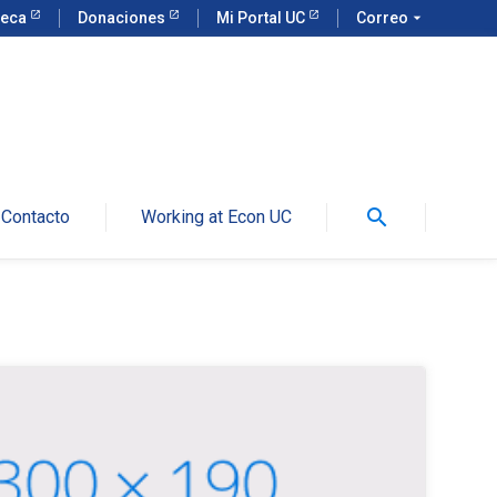
teca
Donaciones
Mi Portal UC
Correo
arrow_drop_down
search
Contacto
Working at Econ UC