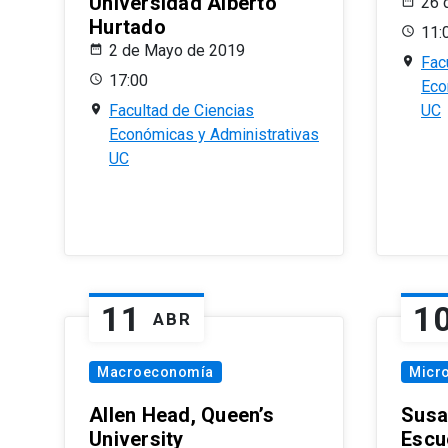
Universidad Alberto
26 
Hurtado
11:
2 de Mayo de 2019
Fac
17:00
Eco
Facultad de Ciencias
UC
Económicas y Administrativas
UC
11
1
ABR
Macroeconomía
Micr
Allen Head, Queen’s
Susa
University
Escu