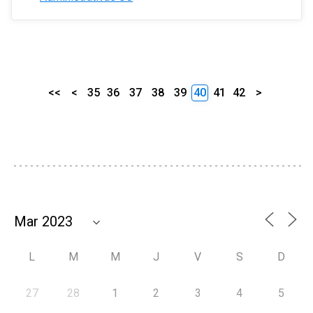
<<
<
35
36
37
38
39
40
41
42
>
L
M
M
J
V
S
D
27
28
1
2
3
4
5