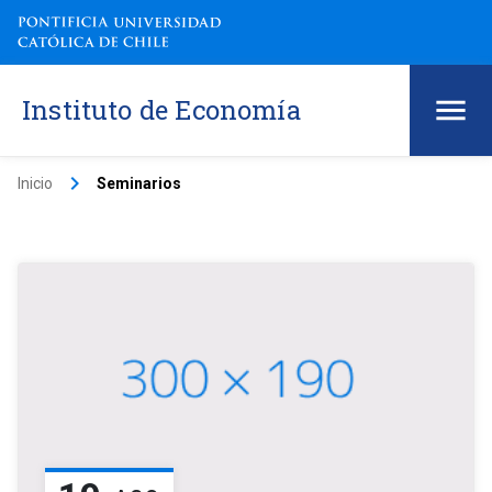
Instituto de Economía
keyboard_arrow_right
Inicio
Seminarios