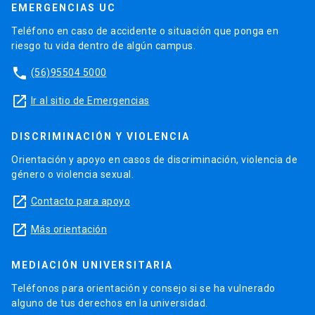
EMERGENCIAS UC
Teléfono en caso de accidente o situación que ponga en
riesgo tu vida dentro de algún campus.
phone
(56)95504 5000
launch
Ir al sitio de Emergencias
DISCRIMINACIÓN Y VIOLENCIA
Orientación y apoyo en casos de discriminación, violencia de
género o violencia sexual.
launch
Contacto para apoyo
launch
Más orientación
MEDIACIÓN UNIVERSITARIA
Teléfonos para orientación y consejo si se ha vulnerado
alguno de tus derechos en la universidad.