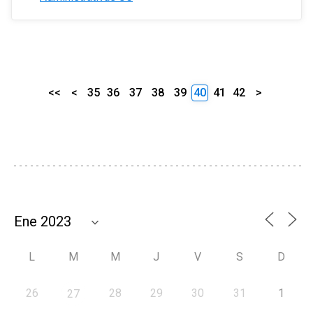
<<
<
35
36
37
38
39
40
41
42
>
L
M
M
J
V
S
D
26
28
29
30
31
1
27