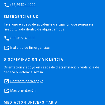
phone
(56)95504 4000
EMERGENCIAS UC
Teléfono en caso de accidente o situación que ponga en
riesgo tu vida dentro de algún campus.
phone
(56)95504 5000
launch
Ir al sitio de Emergencias
DISCRIMINACIÓN Y VIOLENCIA
Orientación y apoyo en casos de discriminación, violencia de
género o violencia sexual.
launch
Contacto para apoyo
launch
Más orientación
MEDIACIÓN UNIVERSITARIA