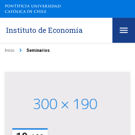
Instituto de Economía
keyboard_arrow_right
Inicio
Seminarios