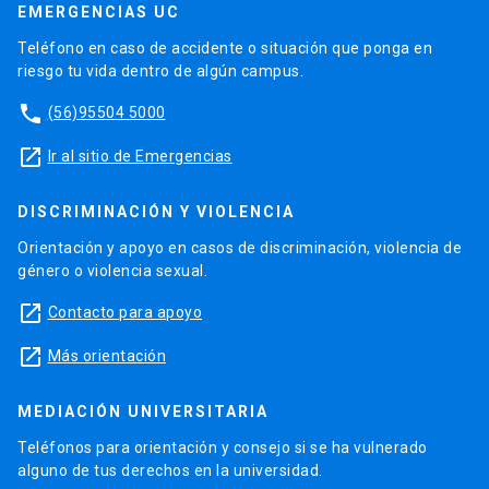
EMERGENCIAS UC
Teléfono en caso de accidente o situación que ponga en
riesgo tu vida dentro de algún campus.
phone
(56)95504 5000
launch
Ir al sitio de Emergencias
DISCRIMINACIÓN Y VIOLENCIA
Orientación y apoyo en casos de discriminación, violencia de
género o violencia sexual.
launch
Contacto para apoyo
launch
Más orientación
MEDIACIÓN UNIVERSITARIA
Teléfonos para orientación y consejo si se ha vulnerado
alguno de tus derechos en la universidad.