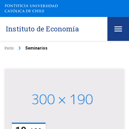
Instituto de Economía
keyboard_arrow_right
Inicio
Seminarios