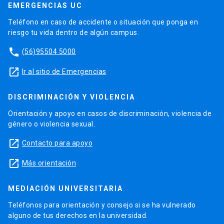
EMERGENCIAS UC
Teléfono en caso de accidente o situación que ponga en
riesgo tu vida dentro de algún campus.
phone
(56)95504 5000
launch
Ir al sitio de Emergencias
DISCRIMINACIÓN Y VIOLENCIA
Orientación y apoyo en casos de discriminación, violencia de
género o violencia sexual.
launch
Contacto para apoyo
launch
Más orientación
MEDIACIÓN UNIVERSITARIA
Teléfonos para orientación y consejo si se ha vulnerado
alguno de tus derechos en la universidad.