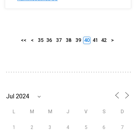
<<
<
35
36
37
38
39
40
41
42
>
L
M
M
J
V
S
D
1
2
3
4
5
6
7