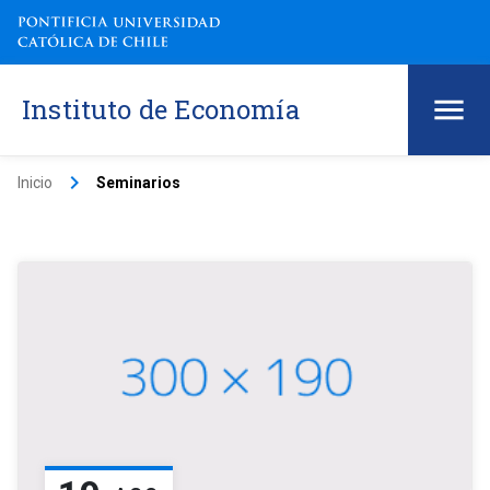
Instituto de Economía
keyboard_arrow_right
Inicio
Seminarios