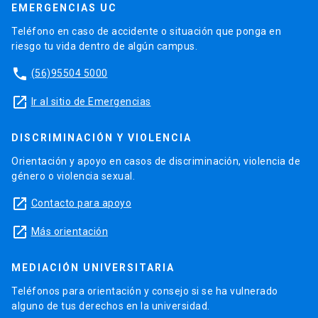
EMERGENCIAS UC
Teléfono en caso de accidente o situación que ponga en
riesgo tu vida dentro de algún campus.
phone
(56)95504 5000
launch
Ir al sitio de Emergencias
DISCRIMINACIÓN Y VIOLENCIA
Orientación y apoyo en casos de discriminación, violencia de
género o violencia sexual.
launch
Contacto para apoyo
launch
Más orientación
MEDIACIÓN UNIVERSITARIA
Teléfonos para orientación y consejo si se ha vulnerado
alguno de tus derechos en la universidad.