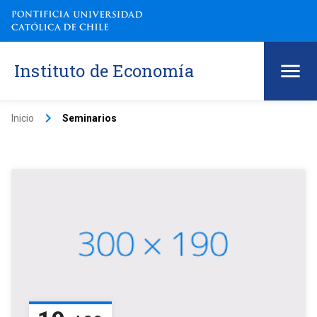
Instituto de Economía
keyboard_arrow_right
Inicio
Seminarios