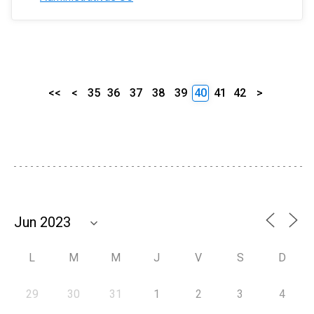
<<
<
35
36
37
38
39
40
41
42
>
L
M
M
J
V
S
D
29
30
31
1
2
3
4