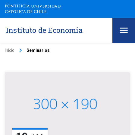
Instituto de Economía
keyboard_arrow_right
Inicio
Seminarios