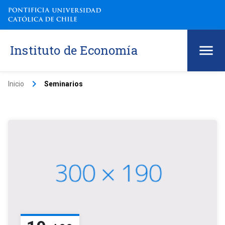
Instituto de Economía
keyboard_arrow_right
Inicio
Seminarios