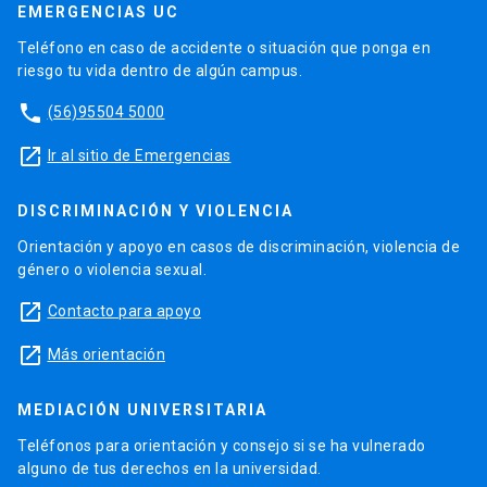
EMERGENCIAS UC
Teléfono en caso de accidente o situación que ponga en
riesgo tu vida dentro de algún campus.
phone
(56)95504 5000
launch
Ir al sitio de Emergencias
DISCRIMINACIÓN Y VIOLENCIA
Orientación y apoyo en casos de discriminación, violencia de
género o violencia sexual.
launch
Contacto para apoyo
launch
Más orientación
MEDIACIÓN UNIVERSITARIA
Teléfonos para orientación y consejo si se ha vulnerado
alguno de tus derechos en la universidad.