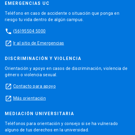
EMERGENCIAS UC
Teléfono en caso de accidente o situación que ponga en
riesgo tu vida dentro de algún campus.
phone
(56)95504 5000
launch
Ir al sitio de Emergencias
DISCRIMINACIÓN Y VIOLENCIA
Orientación y apoyo en casos de discriminación, violencia de
género o violencia sexual.
launch
Contacto para apoyo
launch
Más orientación
MEDIACIÓN UNIVERSITARIA
Teléfonos para orientación y consejo si se ha vulnerado
alguno de tus derechos en la universidad.