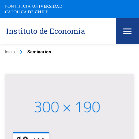
Instituto de Economía
keyboard_arrow_right
Inicio
Seminarios