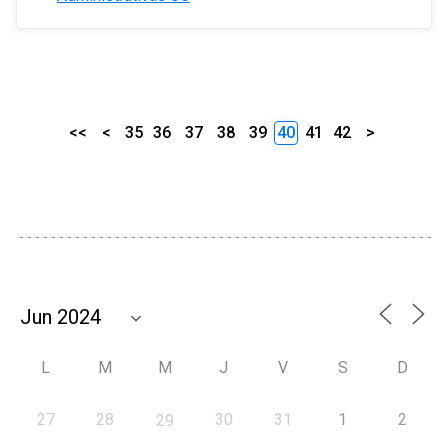
<<
<
35
36
37
38
39
40
41
42
>
L
M
M
J
V
S
D
27
28
30
31
1
2
29