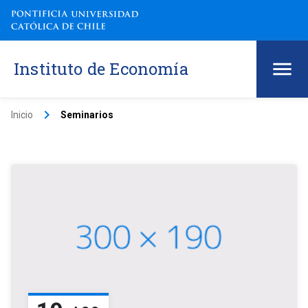
Instituto de Economía
keyboard_arrow_right
Inicio
Seminarios