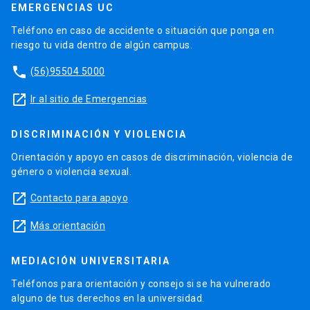
EMERGENCIAS UC
Teléfono en caso de accidente o situación que ponga en
riesgo tu vida dentro de algún campus.
phone
(56)95504 5000
launch
Ir al sitio de Emergencias
DISCRIMINACIÓN Y VIOLENCIA
Orientación y apoyo en casos de discriminación, violencia de
género o violencia sexual.
launch
Contacto para apoyo
launch
Más orientación
MEDIACIÓN UNIVERSITARIA
Teléfonos para orientación y consejo si se ha vulnerado
alguno de tus derechos en la universidad.