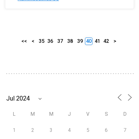
<<
<
35
36
37
38
39
40
41
42
>
L
M
M
J
V
S
D
1
2
3
4
5
6
7