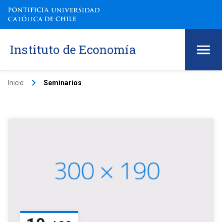
Instituto de Economía
keyboard_arrow_right
Inicio
Seminarios