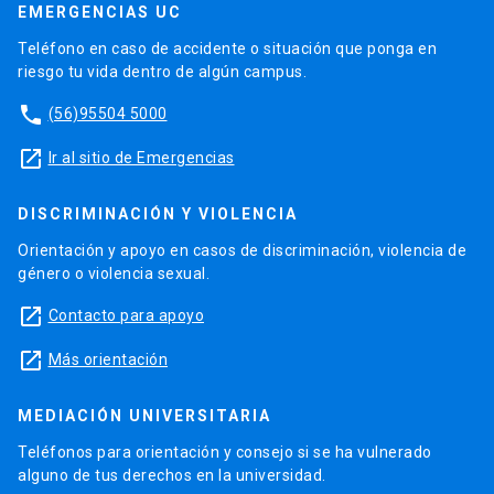
EMERGENCIAS UC
Teléfono en caso de accidente o situación que ponga en
riesgo tu vida dentro de algún campus.
phone
(56)95504 5000
launch
Ir al sitio de Emergencias
DISCRIMINACIÓN Y VIOLENCIA
Orientación y apoyo en casos de discriminación, violencia de
género o violencia sexual.
launch
Contacto para apoyo
launch
Más orientación
MEDIACIÓN UNIVERSITARIA
Teléfonos para orientación y consejo si se ha vulnerado
alguno de tus derechos en la universidad.