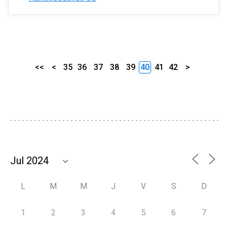
<<
<
35
36
37
38
39
40
41
42
>
L
M
M
J
V
S
D
1
2
3
4
5
6
7