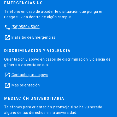
EMERGENCIAS UC
Teléfono en caso de accidente o situación que ponga en
riesgo tu vida dentro de algún campus.
phone
(56)95504 5000
launch
Ir al sitio de Emergencias
DISCRIMINACIÓN Y VIOLENCIA
Orientación y apoyo en casos de discriminación, violencia de
género o violencia sexual.
launch
Contacto para apoyo
launch
Más orientación
MEDIACIÓN UNIVERSITARIA
Teléfonos para orientación y consejo si se ha vulnerado
alguno de tus derechos en la universidad.