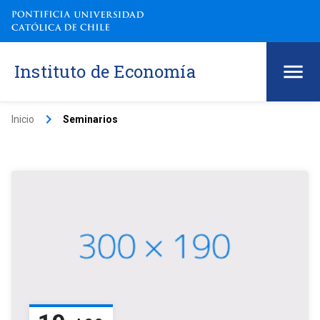
Instituto de Economía
keyboard_arrow_right
Inicio
Seminarios