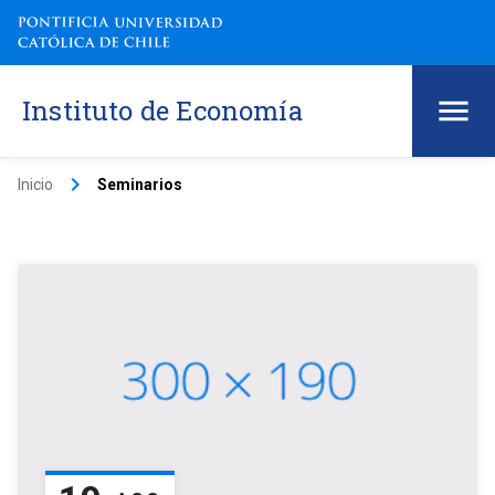
Instituto de Economía
keyboard_arrow_right
Inicio
Seminarios