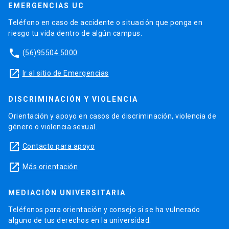
EMERGENCIAS UC
Teléfono en caso de accidente o situación que ponga en
riesgo tu vida dentro de algún campus.
phone
(56)95504 5000
launch
Ir al sitio de Emergencias
DISCRIMINACIÓN Y VIOLENCIA
Orientación y apoyo en casos de discriminación, violencia de
género o violencia sexual.
launch
Contacto para apoyo
launch
Más orientación
MEDIACIÓN UNIVERSITARIA
Teléfonos para orientación y consejo si se ha vulnerado
alguno de tus derechos en la universidad.