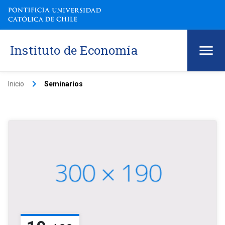
Instituto de Economía
keyboard_arrow_right
Inicio
Seminarios