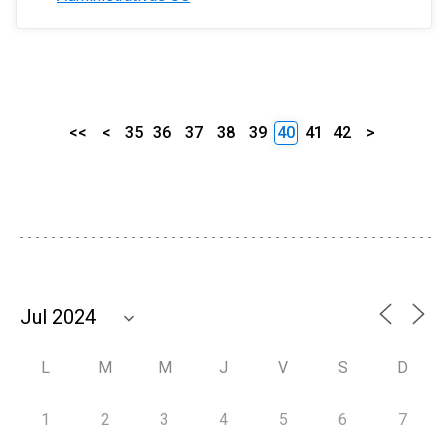
<<
<
35
36
37
38
39
40
41
42
>
L
M
M
J
V
S
D
1
2
3
4
5
6
7