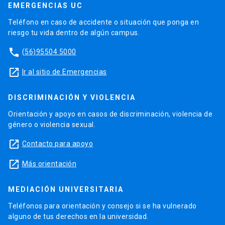
EMERGENCIAS UC
Teléfono en caso de accidente o situación que ponga en
riesgo tu vida dentro de algún campus.
phone
(56)95504 5000
launch
Ir al sitio de Emergencias
DISCRIMINACIÓN Y VIOLENCIA
Orientación y apoyo en casos de discriminación, violencia de
género o violencia sexual.
launch
Contacto para apoyo
launch
Más orientación
MEDIACIÓN UNIVERSITARIA
Teléfonos para orientación y consejo si se ha vulnerado
alguno de tus derechos en la universidad.