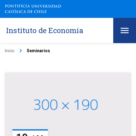
Instituto de Economía
keyboard_arrow_right
Inicio
Seminarios