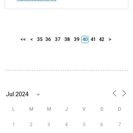
<<
<
35
36
37
38
39
40
41
42
>
L
M
M
J
V
S
D
1
2
3
4
5
6
7