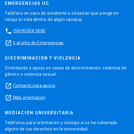
EMERGENCIAS UC
Teléfono en caso de accidente o situación que ponga en
riesgo tu vida dentro de algún campus.
phone
(56)95504 5000
launch
Ir al sitio de Emergencias
DISCRIMINACIÓN Y VIOLENCIA
Orientación y apoyo en casos de discriminación, violencia de
género o violencia sexual.
launch
Contacto para apoyo
launch
Más orientación
MEDIACIÓN UNIVERSITARIA
Teléfonos para orientación y consejo si se ha vulnerado
alguno de tus derechos en la universidad.