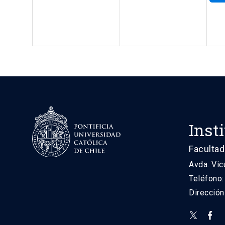
Inst
Facultad
Avda. Vic
Teléfono
Direcció