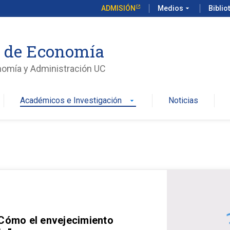
ADMISIÓN
Medios
arrow_drop_down
Biblio
o de Economía
nomía y Administración UC
Académicos e Investigación
Noticias
arrow_drop_down
 Cómo el envejecimiento