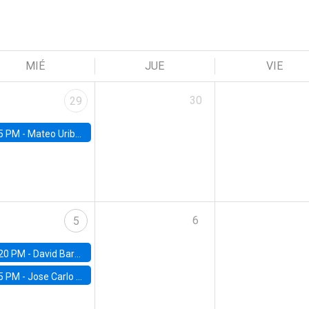
MIÉ
JUE
VIE
30
29
5 PM -
Mateo Uribe-Castro, Universidad de los Andes (Colombia)
6
5
20 PM -
David Bardey, Universidad de los Andes - CEDE
5 PM -
Jose Carlo Bermudez, UC (ME) & World Bank