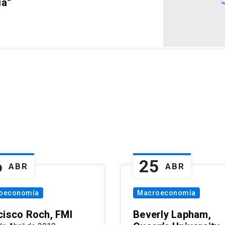
ia”
6
25
ABR
ABR
oeconomía
Macroeconomía
cisco Roch, FMI
Beverly Lapham,