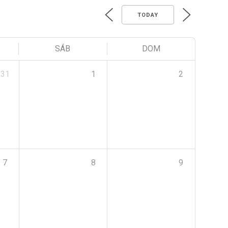
TODAY
SÁB
DOM
31
1
2
7
8
9