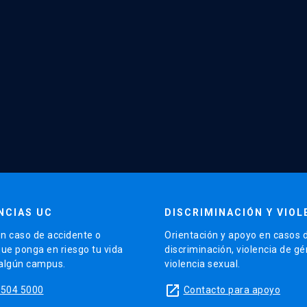
NCIAS UC
DISCRIMINACIÓN Y VIOL
n caso de accidente o
Orientación y apoyo en casos 
que ponga en riesgo tu vida
discriminación, violencia de g
 algún campus.
violencia sexual.
launch
5504 5000
Contacto para apoyo