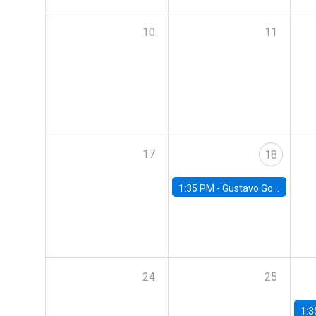
10
11
17
18
1:35 PM -
Gustavo González, Banco Central de Chile
24
25
1:3