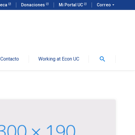
teca
Donaciones
Mi Portal UC
Correo
arrow_drop_down
search
Contacto
Working at Econ UC