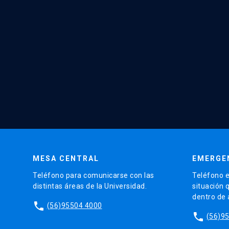
MESA CENTRAL
EMERGE
Teléfono para comunicarse con las
Teléfono e
distintas áreas de la Universidad.
situación 
dentro de
phone
(56)95504 4000
phone
(56)9