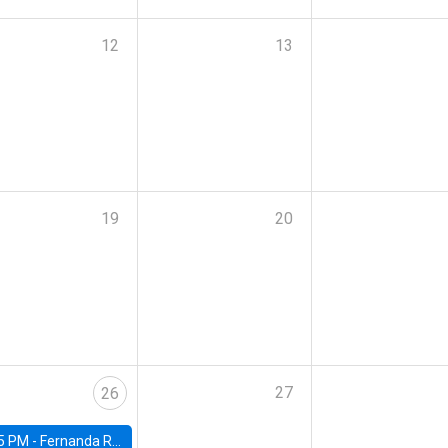
12
13
19
20
27
26
5 PM -
Fernanda Rojas Ampuero, University of Wisconsin-Madison