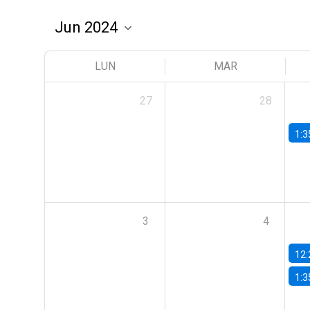
LUN
MAR
27
28
1:3
3
4
12:
1:3