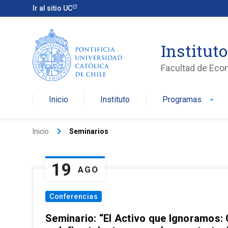
Ir al sitio UC
Institut
Facultad de Eco
Inicio
Instituto
Programas
arrow_drop_down
keyboard_arrow_right
Inicio
Seminarios
19
AGO
Conferencias
Seminario: “El Activo que Ignoramos: