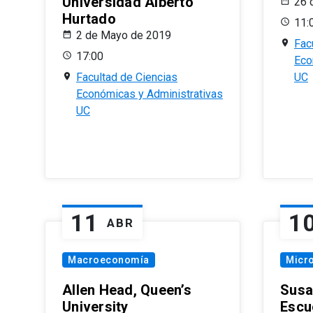
Universidad Alberto
26 
Hurtado
11:
2 de Mayo de 2019
Fac
17:00
Eco
Facultad de Ciencias
UC
Económicas y Administrativas
UC
11
1
ABR
Macroeconomía
Micr
Allen Head, Queen’s
Susa
University
Escu