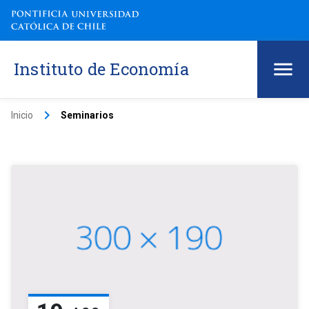
Instituto de Economía
keyboard_arrow_right
Inicio
Seminarios