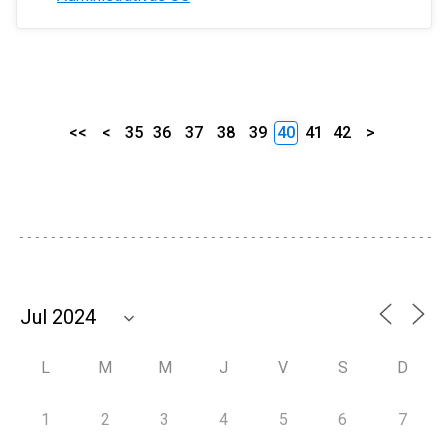
<<
<
35
36
37
38
39
40
41
42
>
L
M
M
J
V
S
D
1
2
3
4
5
6
7