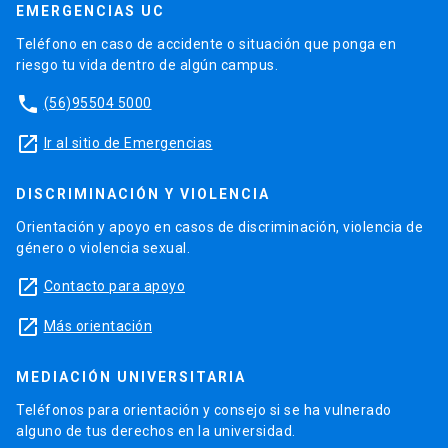
EMERGENCIAS UC
Teléfono en caso de accidente o situación que ponga en
riesgo tu vida dentro de algún campus.
phone
(56)95504 5000
launch
Ir al sitio de Emergencias
DISCRIMINACIÓN Y VIOLENCIA
Orientación y apoyo en casos de discriminación, violencia de
género o violencia sexual.
launch
Contacto para apoyo
launch
Más orientación
MEDIACIÓN UNIVERSITARIA
Teléfonos para orientación y consejo si se ha vulnerado
alguno de tus derechos en la universidad.