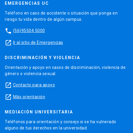
EMERGENCIAS UC
Teléfono en caso de accidente o situación que ponga en
riesgo tu vida dentro de algún campus.
phone
(56)95504 5000
launch
Ir al sitio de Emergencias
DISCRIMINACIÓN Y VIOLENCIA
Orientación y apoyo en casos de discriminación, violencia de
género o violencia sexual.
launch
Contacto para apoyo
launch
Más orientación
MEDIACIÓN UNIVERSITARIA
Teléfonos para orientación y consejo si se ha vulnerado
alguno de tus derechos en la universidad.