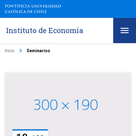
Instituto de Economía
keyboard_arrow_right
Inicio
Seminarios