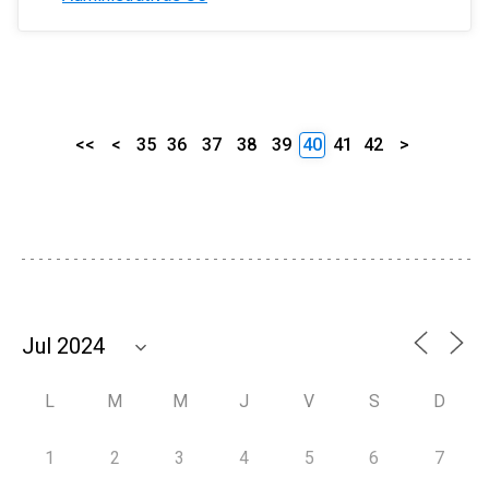
<<
<
35
36
37
38
39
40
41
42
>
L
M
M
J
V
S
D
1
2
3
4
5
6
7