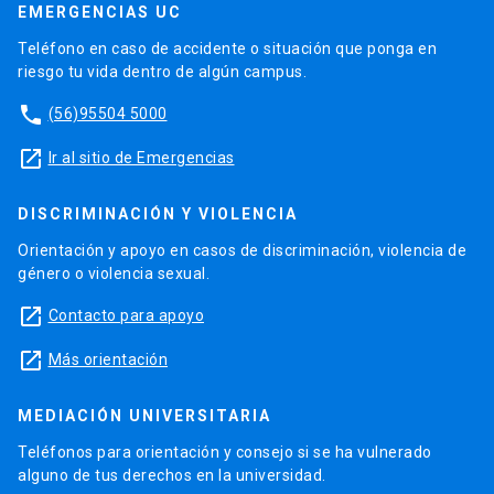
EMERGENCIAS UC
Teléfono en caso de accidente o situación que ponga en
riesgo tu vida dentro de algún campus.
phone
(56)95504 5000
launch
Ir al sitio de Emergencias
DISCRIMINACIÓN Y VIOLENCIA
Orientación y apoyo en casos de discriminación, violencia de
género o violencia sexual.
launch
Contacto para apoyo
launch
Más orientación
MEDIACIÓN UNIVERSITARIA
Teléfonos para orientación y consejo si se ha vulnerado
alguno de tus derechos en la universidad.