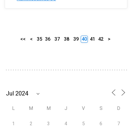
<<
<
35
36
37
38
39
40
41
42
>
L
M
M
J
V
S
D
1
2
3
4
5
6
7