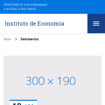
Instituto de Economía
keyboard_arrow_right
Inicio
Seminarios