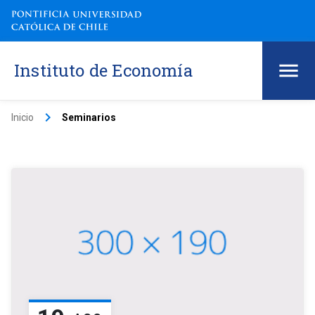
Instituto de Economía
keyboard_arrow_right
Inicio
Seminarios