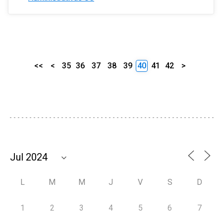
<<
<
35
36
37
38
39
40
41
42
>
L
M
M
J
V
S
D
1
2
3
4
5
6
7