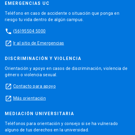
EMERGENCIAS UC
Teléfono en caso de accidente o situación que ponga en
riesgo tu vida dentro de algún campus.
phone
(56)95504 5000
launch
Ir al sitio de Emergencias
DISCRIMINACIÓN Y VIOLENCIA
Orientación y apoyo en casos de discriminación, violencia de
género o violencia sexual.
launch
Contacto para apoyo
launch
Más orientación
MEDIACIÓN UNIVERSITARIA
Teléfonos para orientación y consejo si se ha vulnerado
alguno de tus derechos en la universidad.