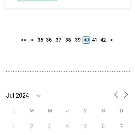
<<
<
35
36
37
38
39
40
41
42
>
L
M
M
J
V
S
D
1
2
3
4
5
6
7