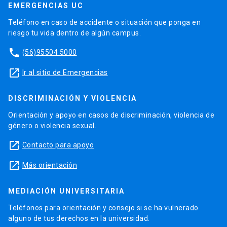
EMERGENCIAS UC
Teléfono en caso de accidente o situación que ponga en
riesgo tu vida dentro de algún campus.
phone
(56)95504 5000
launch
Ir al sitio de Emergencias
DISCRIMINACIÓN Y VIOLENCIA
Orientación y apoyo en casos de discriminación, violencia de
género o violencia sexual.
launch
Contacto para apoyo
launch
Más orientación
MEDIACIÓN UNIVERSITARIA
Teléfonos para orientación y consejo si se ha vulnerado
alguno de tus derechos en la universidad.