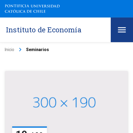
Instituto de Economía
keyboard_arrow_right
Inicio
Seminarios