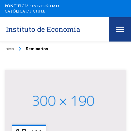
Instituto de Economía
keyboard_arrow_right
Inicio
Seminarios