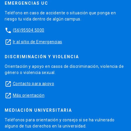
EMERGENCIAS UC
Teléfono en caso de accidente o situación que ponga en
riesgo tu vida dentro de algún campus.
phone
(56)95504 5000
launch
Ir al sitio de Emergencias
DISCRIMINACIÓN Y VIOLENCIA
Orientación y apoyo en casos de discriminación, violencia de
género o violencia sexual.
launch
Contacto para apoyo
launch
Más orientación
MEDIACIÓN UNIVERSITARIA
Teléfonos para orientación y consejo si se ha vulnerado
alguno de tus derechos en la universidad.