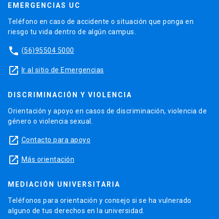
EMERGENCIAS UC
Teléfono en caso de accidente o situación que ponga en
riesgo tu vida dentro de algún campus.
phone
(56)95504 5000
launch
Ir al sitio de Emergencias
DISCRIMINACIÓN Y VIOLENCIA
Orientación y apoyo en casos de discriminación, violencia de
género o violencia sexual.
launch
Contacto para apoyo
launch
Más orientación
MEDIACIÓN UNIVERSITARIA
Teléfonos para orientación y consejo si se ha vulnerado
alguno de tus derechos en la universidad.