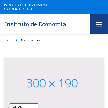
Instituto de Economía
keyboard_arrow_right
Inicio
Seminarios