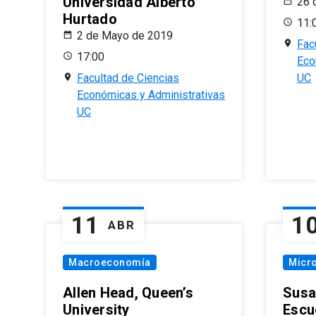
Universidad Alberto
26 
Hurtado
11:
2 de Mayo de 2019
Fac
17:00
Eco
Facultad de Ciencias
UC
Económicas y Administrativas
UC
11
1
ABR
Macroeconomía
Micr
Allen Head, Queen’s
Susa
University
Escu