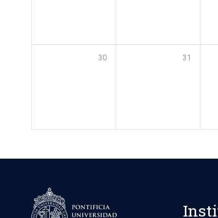
30
31
Inst