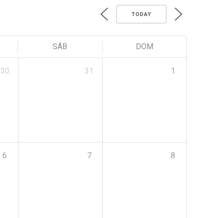
TODAY
SÁB
DOM
30
31
1
6
7
8