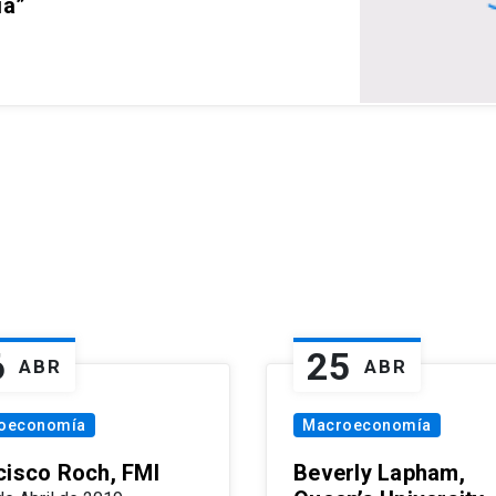
ia”
6
25
ABR
ABR
oeconomía
Macroeconomía
cisco Roch, FMI
Beverly Lapham,