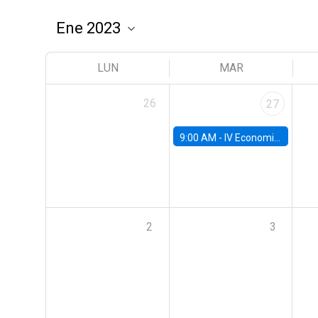
LUN
MAR
26
27
9:00 AM -
IV Economics Alumni Workshop
2
3