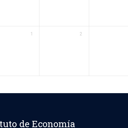
1
2
ituto de Economía