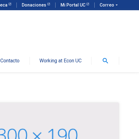
teca
Donaciones
Mi Portal UC
Correo
arrow_drop_down
search
Contacto
Working at Econ UC