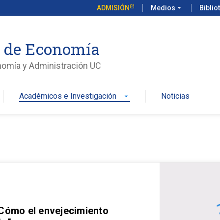
ADMISIÓN
Medios
arrow_drop_down
Biblio
o de Economía
nomía y Administración UC
Académicos e Investigación
Noticias
arrow_drop_down
 Cómo el envejecimiento