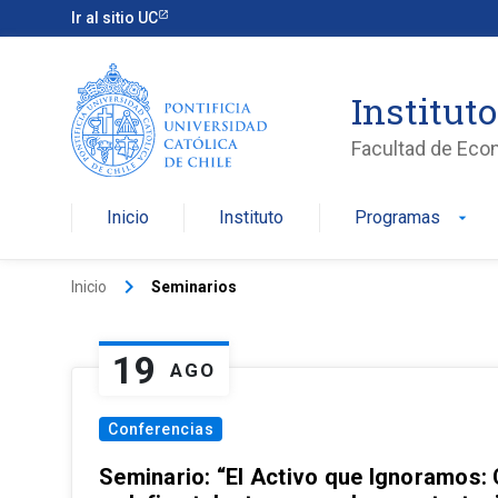
Ir al sitio UC
Institut
Facultad de Eco
Inicio
Instituto
Programas
arrow_drop_down
keyboard_arrow_right
Inicio
Seminarios
19
AGO
Conferencias
Seminario: “El Activo que Ignoramos: