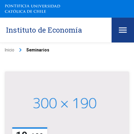
Instituto de Economía
keyboard_arrow_right
Inicio
Seminarios