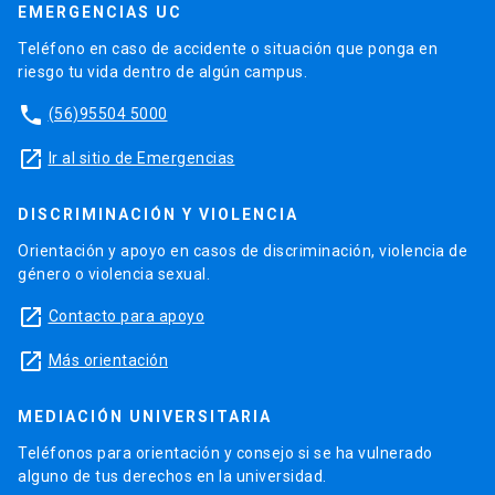
EMERGENCIAS UC
Teléfono en caso de accidente o situación que ponga en
riesgo tu vida dentro de algún campus.
phone
(56)95504 5000
launch
Ir al sitio de Emergencias
DISCRIMINACIÓN Y VIOLENCIA
Orientación y apoyo en casos de discriminación, violencia de
género o violencia sexual.
launch
Contacto para apoyo
launch
Más orientación
MEDIACIÓN UNIVERSITARIA
Teléfonos para orientación y consejo si se ha vulnerado
alguno de tus derechos en la universidad.