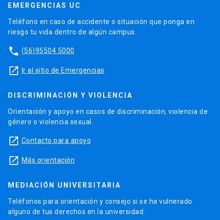
EMERGENCIAS UC
Teléfono en caso de accidente o situación que ponga en
riesgo tu vida dentro de algún campus.
phone
(56)95504 5000
launch
Ir al sitio de Emergencias
DISCRIMINACIÓN Y VIOLENCIA
Orientación y apoyo en casos de discriminación, violencia de
género o violencia sexual.
launch
Contacto para apoyo
launch
Más orientación
MEDIACIÓN UNIVERSITARIA
Teléfonos para orientación y consejo si se ha vulnerado
alguno de tus derechos en la universidad.