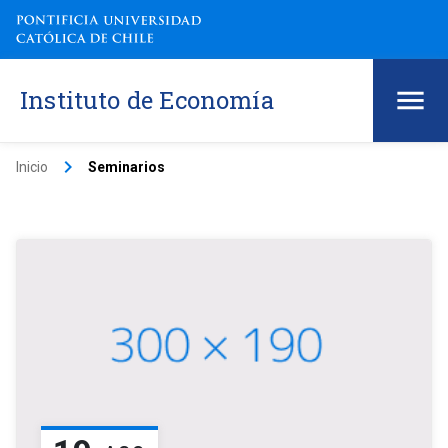
Instituto de Economía
keyboard_arrow_right
Inicio
Seminarios