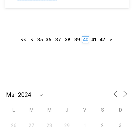
<<
<
35
36
37
38
39
40
41
42
>
L
M
M
J
V
S
D
26
27
28
29
1
2
3